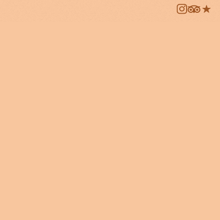
SEX-SAB 12H-02H
DOM 12H-21H
Restaurante
SEG Encerrado
TER-QUI 12H-15:30H / 19H00-
00H
SEX-SAB 12H-16:00H / 19H00-
02H
DOM 12H-17H
Explora o
BOSCO