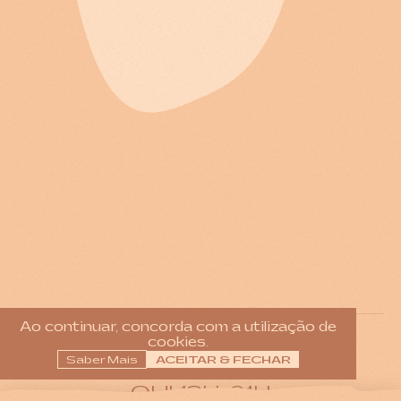
Jardim & Bar
Ao continuar, concorda com a utilização de
cookies.
SEG 14H-21H
Saber Mais
ACEITAR & FECHAR
TER-QUA 12H-00H
QUI 12H-01H